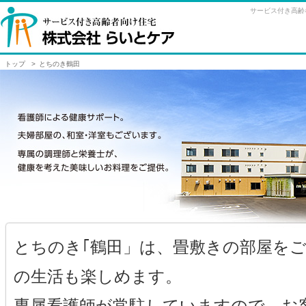
サービス付き高齢
トップ
>
とちのき鶴田
とちのき｢鶴田」は、畳敷きの部屋を
の生活も楽しめます。
専属看護師が常駐していますので、お